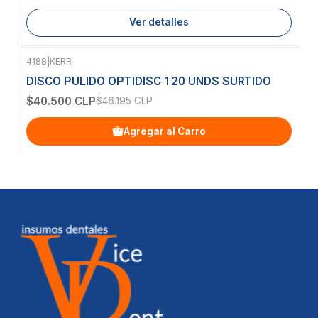
Ver detalles
4188
|
KERR
-12%
OFF
DISCO PULIDO OPTIDISC 120 UNDS SURTIDO
$40.500 CLP
$46.195 CLP
Agregar al Carro