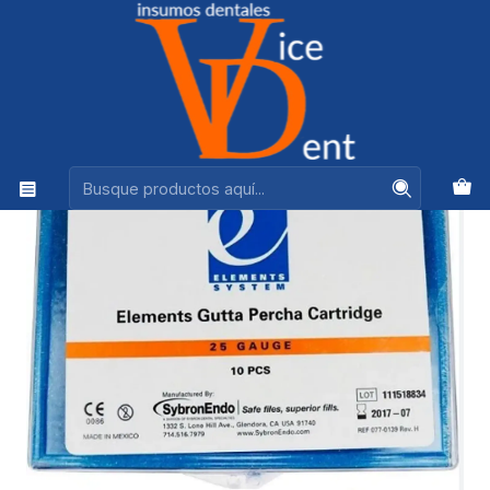
Ventas +56944575313
Inicio
kerr
Obturador Inalambrico Elements Free Cartucho Mediano
Body Kit 25GA 10 unid