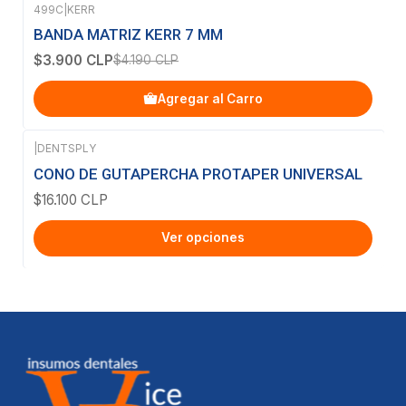
499C
|
KERR
-7%
OFF
BANDA MATRIZ KERR 7 MM
$3.900 CLP
$4.190 CLP
Agregar al Carro
|
DENTSPLY
CONO DE GUTAPERCHA PROTAPER UNIVERSAL
$16.100 CLP
Ver opciones