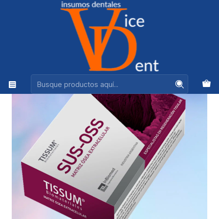
Ventas +56944575313
Inicio
IMPLANTES
MATRIZ EXTRACELULAR DE ORIGEN PORCINO 0.5 GRS