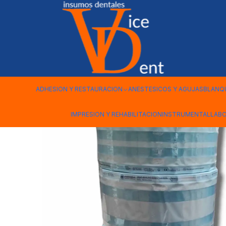
Inicio
DESINFECCION Y BIOSEGURIDAD
MANGA ESTERILIZAR 
ADHESION Y RESTAURACION
ANESTESICOS Y AGUJAS
BLANQ
IMPRESION Y REHABILITACION
INSTRUMENTAL
LAB