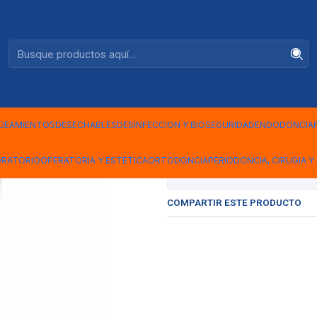
Ventas +56944575313
20 CM X 100 MT CON FUELLE 3M
|
MANGA EST
MT CON FU
UEAMIENTOS
DESECHABLES
DESINFECCION Y BIOSEGURIDAD
ENDODONCIA
ORATORIO
OPERATORIA Y ESTETICA
ORTODONCIA
PERIODONCIA, CIRUGIA Y 
Mostrar stock de ubicac
COMPARTIR ESTE PRODUCTO