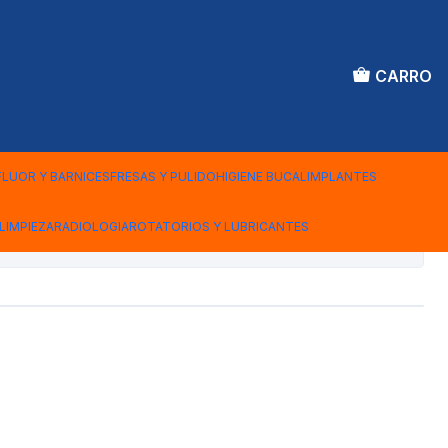
CARRO
ERILIZAR 20 CM X 100
ELLE 3M
FLUOR Y BARNICES
FRESAS Y PULIDO
HIGIENE BUCAL
IMPLANTES
LIMPIEZA
RADIOLOGIA
ROTATORIOS Y LUBRICANTES
iones