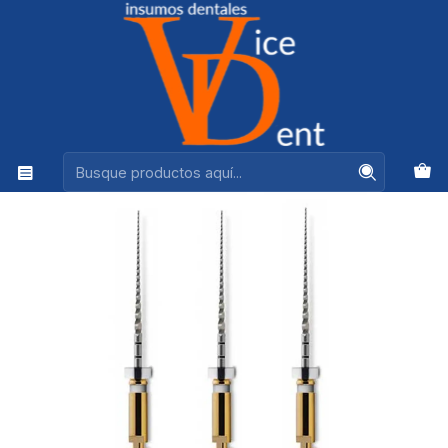
Ventas +56944575313
Inicio
ENDODONCIA
LIMA PROGLIDER MAILLEFER