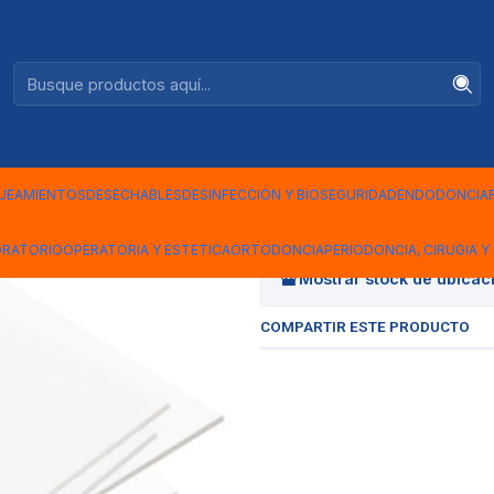
Ventas +56944575313
|
LAMINA AC
UEAMIENTOS
DESECHABLES
DESINFECCION Y BIOSEGURIDAD
ENDODONCIA
Cantidad
ORATORIO
OPERATORIA Y ESTETICA
ORTODONCIA
PERIODONCIA, CIRUGIA Y 
Mostrar stock de ubicac
COMPARTIR ESTE PRODUCTO