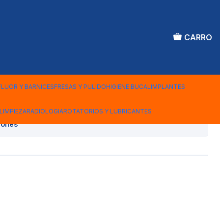
CARRO
ETATO RIGIDA 2.5 MM
FLUOR Y BARNICES
FRESAS Y PULIDO
HIGIENE BUCAL
IMPLANTES
Agregar al Carro
LIMPIEZA
RADIOLOGIA
ROTATORIOS Y LUBRICANTES
iones