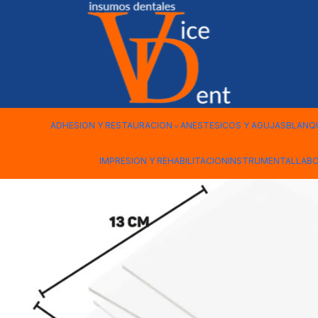
Inicio
LABORATORIO
LAMINA ACETATO RIGIDA 2.5 MM
ADHESION Y RESTAURACION
ANESTESICOS Y AGUJAS
BLANQ
IMPRESION Y REHABILITACION
INSTRUMENTAL
LAB