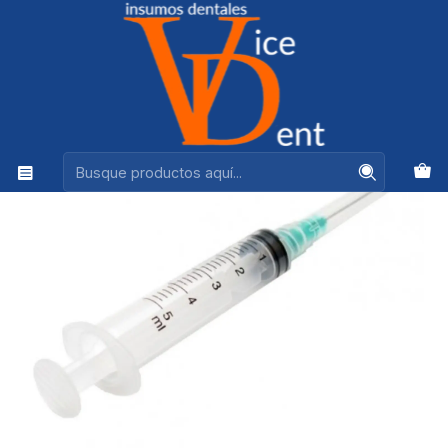
Ventas +56944575313
Inicio
DESECHABLES
JERINGA DESECHABLE 5 ML UNIDAD