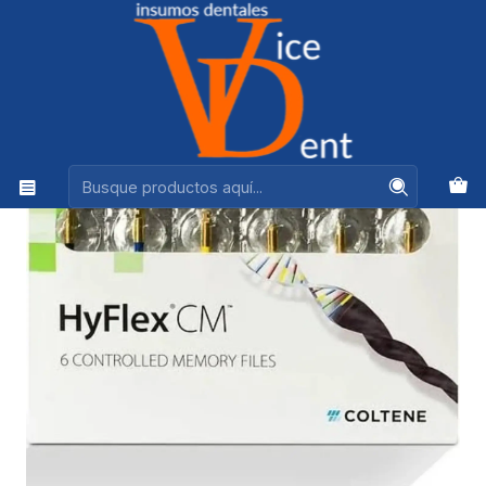
Ventas +56944575313
Inicio
ENDODONCIA
HYFLEX CM KIT SURTIDO 25 MM