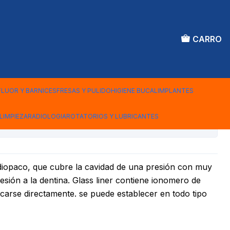
CARRO
ER INOMERO BASE
DO 2 ML
FLUOR Y BARNICES
FRESAS Y PULIDO
HIGIENE BUCAL
IMPLANTES
LIMPIEZA
RADIOLOGIA
ROTATORIOS Y LUBRICANTES
iones
adiopaco, que cubre la cavidad de una presión con muy
esión a la dentina. Glass liner contiene ionomero de
licarse directamente. se puede establecer en todo tipo