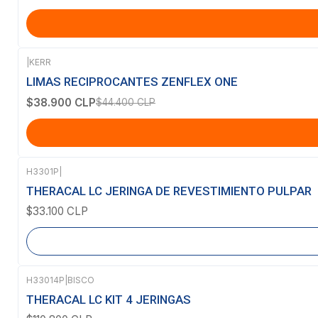
|
KERR
-12%
OFF
LIMAS RECIPROCANTES ZENFLEX ONE
$38.900 CLP
$44.400 CLP
H3301P
|
Agotado
THERACAL LC JERINGA DE REVESTIMIENTO PULPAR
$33.100 CLP
H33014P
|
BISCO
THERACAL LC KIT 4 JERINGAS