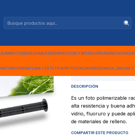
Ventas +56944575313
E FOTOCURADO 2 ML
|
GLASS LIN
FOTOCURA
UEAMIENTOS
DESECHABLES
DESINFECCION Y BIOSEGURIDAD
ENDODONCIA
ORATORIO
OPERATORIA Y ESTETICA
ORTODONCIA
PERIODONCIA, CIRUGIA Y 
Mostrar stock de ubicac
DESCRIPCIÓN
Es un foto polimerizable r
alta resistencia y buena adh
vidrio, fluoruro y puede ap
de materiales de relleno.
COMPARTIR ESTE PRODUCTO