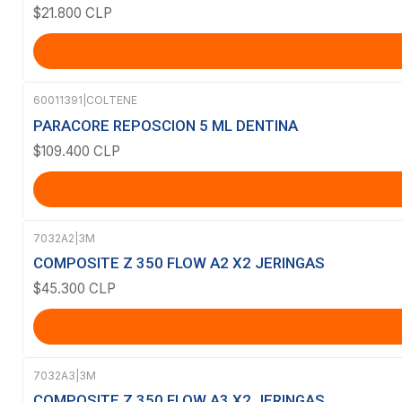
$21.800 CLP
60011391
|
COLTENE
PARACORE REPOSCION 5 ML DENTINA
$109.400 CLP
7032A2
|
3M
COMPOSITE Z 350 FLOW A2 X2 JERINGAS
$45.300 CLP
7032A3
|
3M
Agotado
COMPOSITE Z 350 FLOW A3 X2 JERINGAS