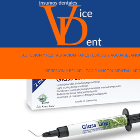
Inicio
OPERATORIA Y ESTETICA
GLASS LINER INOMERO BAS
ADHESION Y RESTAURACION
ANESTESICOS Y AGUJAS
BLANQ
IMPRESION Y REHABILITACION
INSTRUMENTAL
LAB