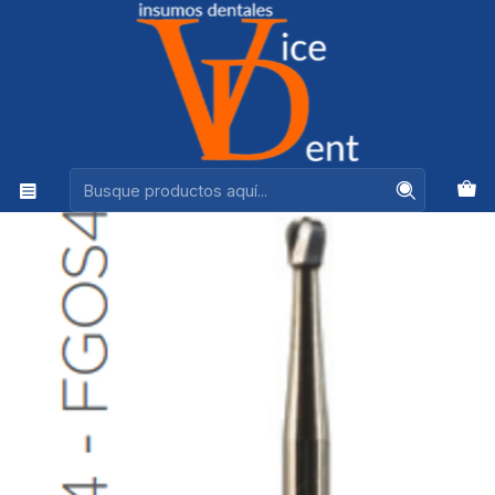
Ventas +56944575313
Inicio
kerr
FRESA CARBIDE ALTA VELOCIDAD DE TALLO LARGO
REDONDA A/V 014 - FGOS4