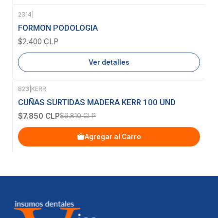
2314
|
Agotado
FORMON PODOLOGIA
$2.400 CLP
Ver detalles
823
|
KERR
-20%
OFF
CUÑAS SURTIDAS MADERA KERR 100 UND
$7.850 CLP
$9.810 CLP
Agregar al Carro