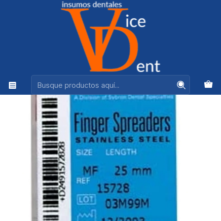
Ventas +56944575313
Inicio
kerr
ESPACIADOR DIGITAL SYBRON ENDO