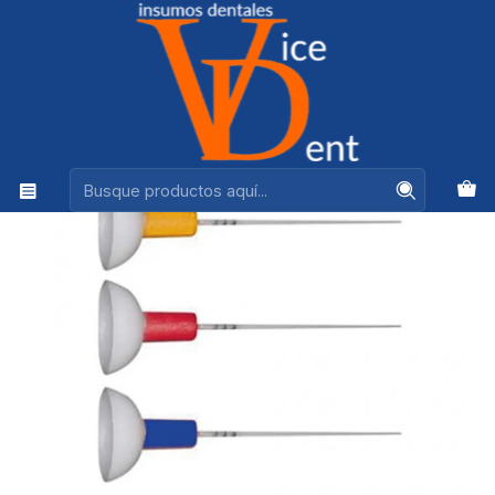
Ventas +56944575313
Inicio
ENDODONCIA
ENDOACTIVATOR PUNTA X5 PACK