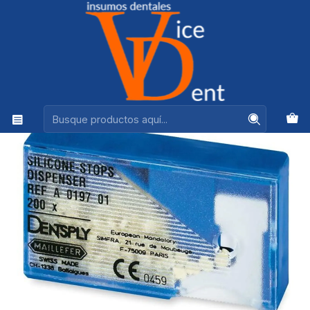
Ventas +56944575313
Inicio
ENDODONCIA
DISPENSADOR DE TOPES DE SILICONA MAILLEFER