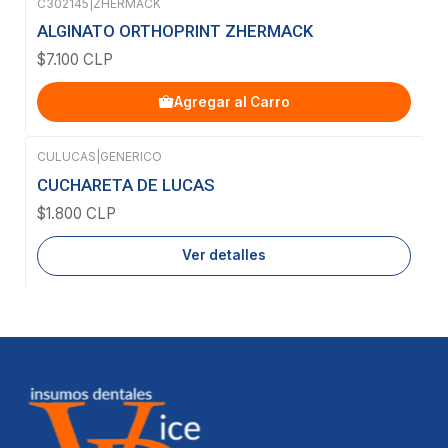
C302145
|
ZHERMACK
ALGINATO ORTHOPRINT ZHERMACK
$7.100 CLP
Agregar al Carro
CULUCAS
|
GENERICO
Agotado
CUCHARETA DE LUCAS
$1.800 CLP
Ver detalles