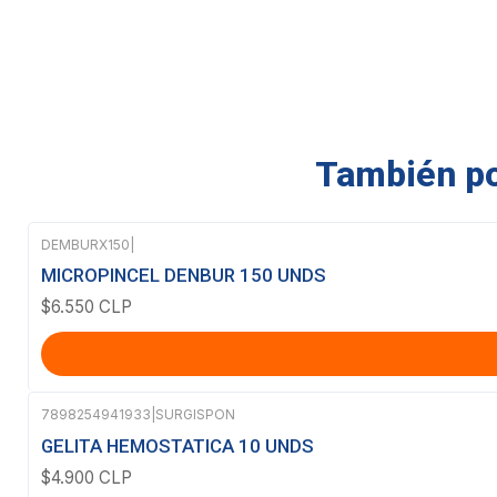
También pod
DEMBURX150
|
MICROPINCEL DENBUR 150 UNDS
$6.550 CLP
7898254941933
|
SURGISPON
Agotado
GELITA HEMOSTATICA 10 UNDS
$4.900 CLP