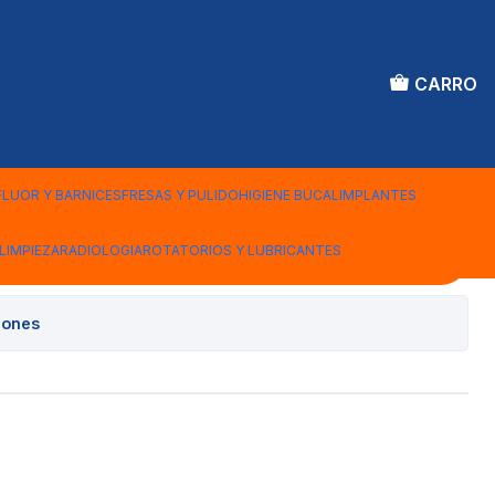
CARRO
LASTICAS AZULES 10
ENT
FLUOR Y BARNICES
FRESAS Y PULIDO
HIGIENE BUCAL
IMPLANTES
LIMPIEZA
RADIOLOGIA
ROTATORIOS Y LUBRICANTES
Agregar al Carro
iones