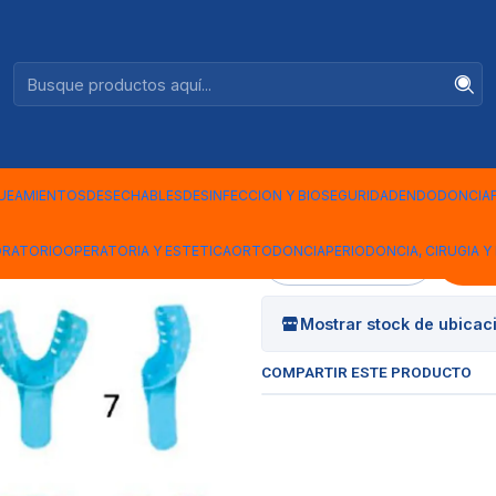
Ventas +56944575313
S ANDENT
|
CUBETAS P
UNDS AND
UEAMIENTOS
DESECHABLES
DESINFECCION Y BIOSEGURIDAD
ENDODONCIA
ORATORIO
OPERATORIA Y ESTETICA
ORTODONCIA
PERIODONCIA, CIRUGIA Y 
Cantidad
Mostrar stock de ubicac
COMPARTIR ESTE PRODUCTO