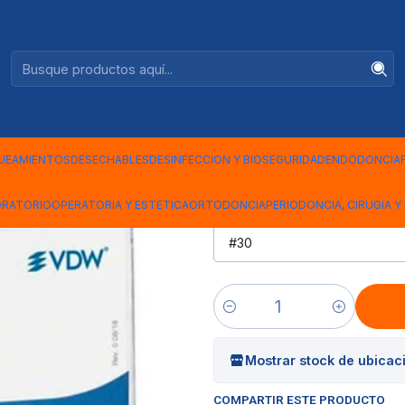
Ventas +56944575313
|
CONOS DE
VDW
UEAMIENTOS
DESECHABLES
DESINFECCION Y BIOSEGURIDAD
ENDODONCIA
ORATORIO
OPERATORIA Y ESTETICA
ORTODONCIA
PERIODONCIA, CIRUGIA Y 
MEDIDA CONO VDW
Cantidad
Mostrar stock de ubicac
COMPARTIR ESTE PRODUCTO