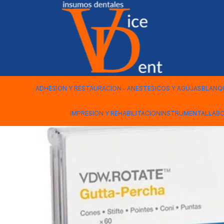
Inicio
ENDODONCIA
CONOS DE GUTAPERCHA ROTATE VDW
ADHESION Y RESTAURACION
ANESTESICOS Y AGUJAS
BLANQ
IMPRESION Y REHABILITACION
INSTRUMENTAL
LAB