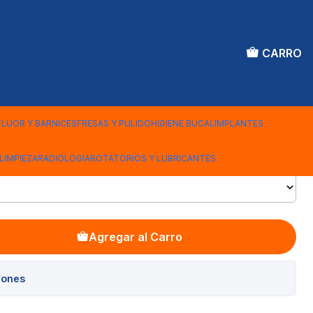
CARRO
 GUTAPERCHA ROTATE
FLUOR Y BARNICES
FRESAS Y PULIDO
HIGIENE BUCAL
IMPLANTES
LIMPIEZA
RADIOLOGIA
ROTATORIOS Y LUBRICANTES
Agregar al Carro
iones