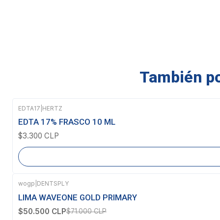
También pod
EDTA17
|
HERTZ
Agotado
EDTA 17% FRASCO 10 ML
$3.300 CLP
wogp
|
DENTSPLY
-29%
OFF
LIMA WAVEONE GOLD PRIMARY
$50.500 CLP
$71.000 CLP