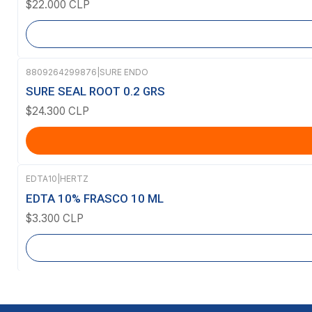
$22.000 CLP
8809264299876
|
SURE ENDO
SURE SEAL ROOT 0.2 GRS
$24.300 CLP
EDTA10
|
HERTZ
Agotado
EDTA 10% FRASCO 10 ML
$3.300 CLP