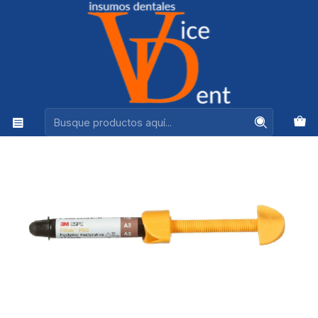
Ventas +56944575313
Inicio
ADHESION Y RESTAURACION
COMPOSITE FILTEK P60