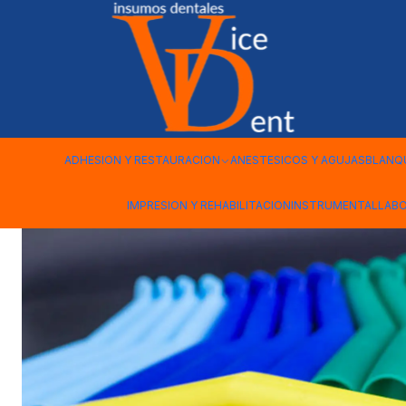
Inicio
DESECHABLES
CANULA ASPIRACION ALTA SUCCION T
ADHESION Y RESTAURACION
ANESTESICOS Y AGUJAS
BLANQ
IMPRESION Y REHABILITACION
INSTRUMENTAL
LAB