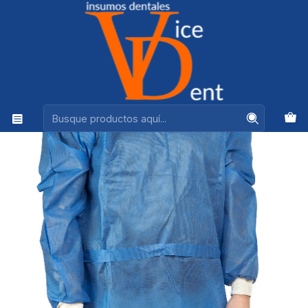
Ventas +56944575313
Inicio
DESECHABLES
BATA DESECHABLE ESTERIL