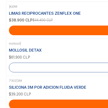
|
KERR
-12%
OFF
LIMAS RECIPROCANTES ZENFLEX ONE
$38.900 CLP
$44.400 CLP
mollosil
|
Agotado
MOLLOSIL DETAX
$61.900 CLP
7302
|
3M
SILICONA 3M POR ADICION FLUIDA VERDE
$39.200 CLP