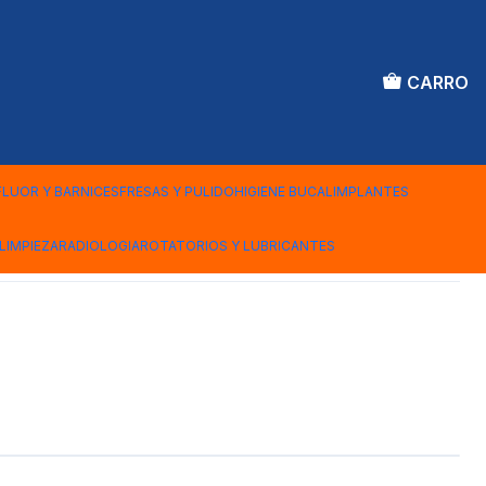
CARRO
EXAMEN COMPLETA
FLUOR Y BARNICES
FRESAS Y PULIDO
HIGIENE BUCAL
IMPLANTES
iones
LIMPIEZA
RADIOLOGIA
ROTATORIOS Y LUBRICANTES