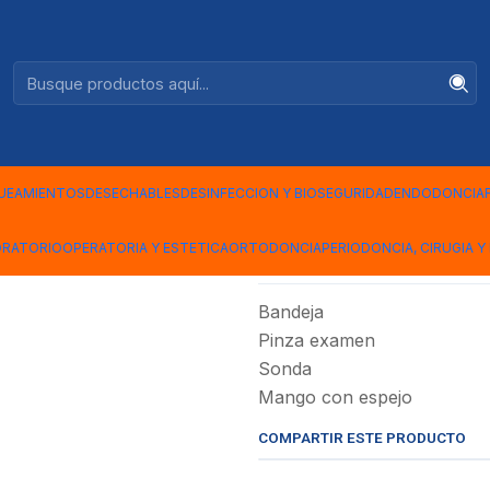
Ventas +56944575313
|
BANDEJA 
UEAMIENTOS
DESECHABLES
DESINFECCION Y BIOSEGURIDAD
ENDODONCIA
Mostrar stock de ubicac
ORATORIO
OPERATORIA Y ESTETICA
ORTODONCIA
PERIODONCIA, CIRUGIA Y 
DESCRIPCIÓN
Bandeja
Pinza examen
Sonda
Mango con espejo
COMPARTIR ESTE PRODUCTO