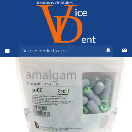
Ventas +56944575313
Inicio
ADHESION Y RESTAURACION
AMALGAMA CAPSULA 1 PORCION GS 80 SDI