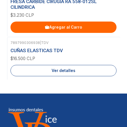
FRESA CARBIDE CIRUGIA RA 558-012SL
CILINDRICA
$3.230 CLP
Agregar al Carro
7897990306938
|
TDV
Agotado
CUÑAS ELASTICAS TDV
$16.500 CLP
Ver detalles