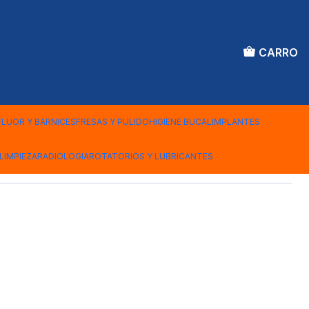
CARRO
CAVEX CREAM
FLUOR Y BARNICES
FRESAS Y PULIDO
HIGIENE BUCAL
IMPLANTES
iones
LIMPIEZA
RADIOLOGIA
ROTATORIOS Y LUBRICANTES