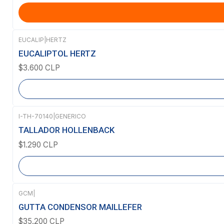
EUCALIP
|
HERTZ
Agotado
EUCALIPTOL HERTZ
$3.600 CLP
I-TH-70140
|
GENERICO
Agotado
TALLADOR HOLLENBACK
$1.290 CLP
GCM
|
Agotado
GUTTA CONDENSOR MAILLEFER
$35.200 CLP