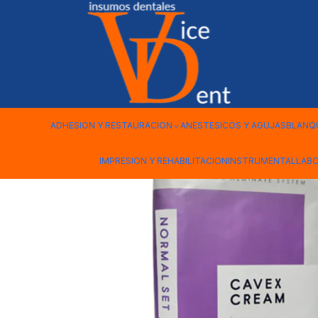
Inicio
IMPRESION Y REHABILITACION
ALGINATO CAVEX CREA
ADHESION Y RESTAURACION
ANESTESICOS Y AGUJAS
BLANQ
IMPRESION Y REHABILITACION
INSTRUMENTAL
LAB