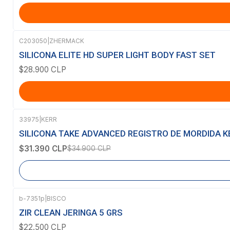
C203050
|
ZHERMACK
SILICONA ELITE HD SUPER LIGHT BODY FAST SET
$28.900 CLP
33975
|
KERR
-10%
OFF
SILICONA TAKE ADVANCED REGISTRO DE MORDIDA K
Agotado
$31.390 CLP
$34.900 CLP
b-7351p
|
BISCO
ZIR CLEAN JERINGA 5 GRS
$22.500 CLP