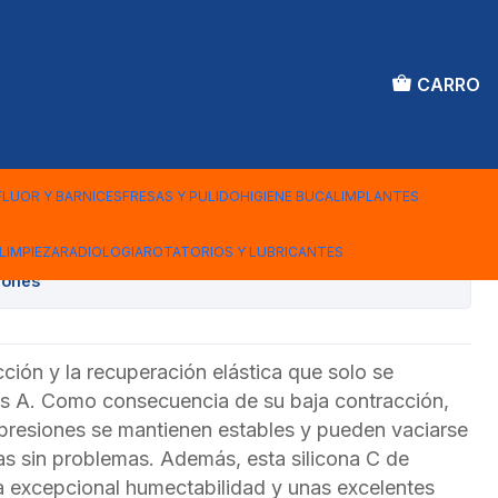
CARRO
 COLTENE SPEEDEX
FLUOR Y BARNICES
FRESAS Y PULIDO
HIGIENE BUCAL
IMPLANTES
Agregar al Carro
LIMPIEZA
RADIOLOGIA
ROTATORIOS Y LUBRICANTES
iones
ción y la recuperación elástica que solo se
nas A. Como consecuencia de su baja contracción,
mpresiones se mantienen estables y pueden vaciarse
as sin problemas. Además, esta silicona C de
a excepcional humectabilidad y unas excelentes