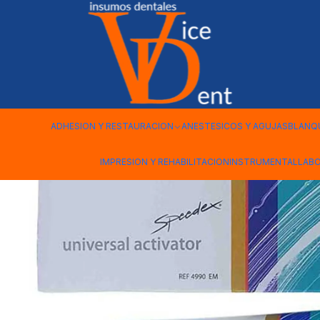
Inicio
IMPRESION Y REHABILITACION
ACTIVADOR COLTENE S
ADHESION Y RESTAURACION
ANESTESICOS Y AGUJAS
BLANQ
IMPRESION Y REHABILITACION
INSTRUMENTAL
LAB