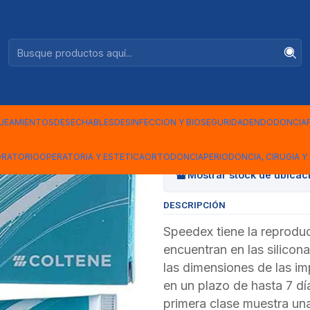
Ventas +56944575313
PEEDEX
|
ACTIVADOR
UEAMIENTOS
DESECHABLES
DESINFECCION Y BIOSEGURIDAD
ENDODONCIA
Cantidad
ORATORIO
OPERATORIA Y ESTETICA
ORTODONCIA
PERIODONCIA, CIRUGIA Y 
Mostrar stock de ubicac
DESCRIPCIÓN
Speedex tiene la reproduc
encuentran en las silico
las dimensiones de las i
en un plazo de hasta 7 dí
primera clase muestra un