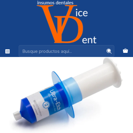
Ventas +56944575313
Inicio
ADHESION Y RESTAURACION
ACIDO ORTOFOSFORICO ULTRA ETCH 30 ML